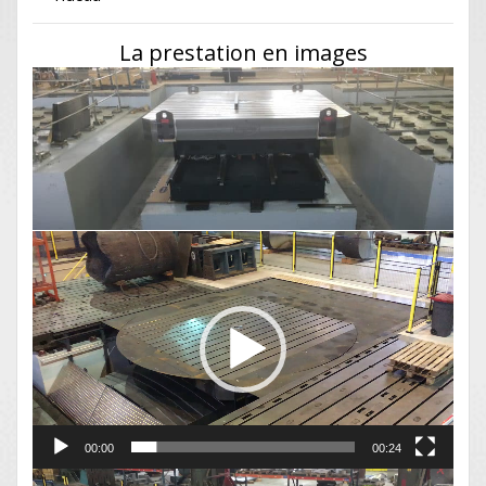
La prestation en images
Lecteur
vidéo
00:00
00:24
Lecteur